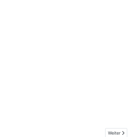
Nächster Beitr
Weiter