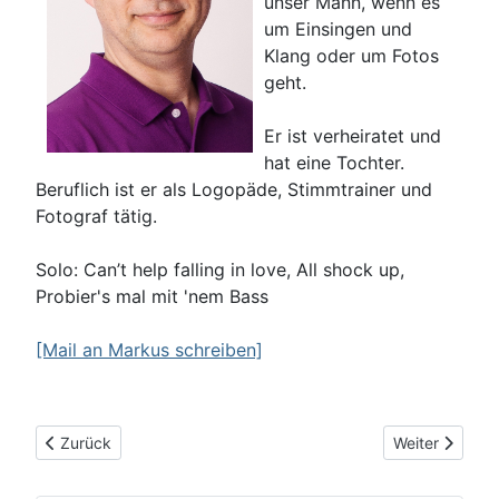
unser Mann, wenn es
um Einsingen und
Klang oder um Fotos
geht.
Er ist verheiratet und
hat eine Tochter.
Beruflich ist er als Logopäde, Stimmtrainer und
Fotograf tätig.
Solo: Can’t help falling in love, All shock up,
Probier's mal mit 'nem Bass
[Mail an Markus schreiben]
Vorheriger Beitrag: Andreas
Nächster Beitr
Zurück
Weiter