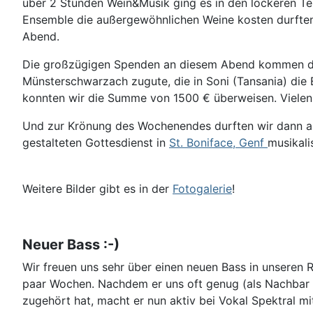
über 2 Stunden Wein&Musik ging es in den lockeren Te
Ensemble die außergewöhnlichen Weine kosten durften!
Abend.
Die großzügigen Spenden an diesem Abend kommen 
Münsterschwarzach zugute, die in Soni (Tansania) die 
konnten wir die Summe von 1500 € überweisen. Vielen 
Und zur Krönung des Wochenendes durften wir dann 
gestalteten Gottesdienst in
St. Boniface, Genf
musikali
Weitere Bilder gibt es in der
Fotogalerie
!
Neuer Bass :-)
Wir freuen uns sehr über einen neuen Bass in unseren 
paar Wochen. Nachdem er uns oft genug (als Nachbar 
zugehört hat, macht er nun aktiv bei Vokal Spektral mi