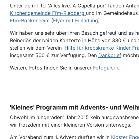
Unter dem Titel 'Alles live. A Capella pur.' fanden Anfa
Kirchengemeinde Ffm-Riedberg
und im Gemeindehaus
Ffm-Bockenheim
(
Flyer mit Einladung
).
Wir haben uns sehr über Ihren Besuch gefreut und es h
Reinerlös der beiden Konzerte in Höhe von 330 € und 
stellen wir dem Verein
'Hilfe für krebskranke Kinder Fra
insgesamt 500 € zur Verfügung. Den
Dankbrief
möchten
Weitere Fotos finden Sie in unserer
Fotogalerie
.
'Kleines' Programm mit Advents- und Weih
Obwohl im 'ungeraden' Jahr 2015 kein ausgewachsen
wir trotzdem mit einer kleineren Version unterwegs.
Am Vorabend zum 1. Advent durften wir in
Kloster Eng