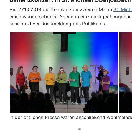
Am 27.10.2018 durften wir zum zweiten Mal in
St. Mic
einen wunderschönen Abend in einzigartiger Umgebun
sehr positiver Rückmeldung des Publikums.
In der örtlichen Presse waren anschließend wohlmeinde