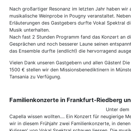
Nach großartiger Resonanz im letzten Jahr haben wir a
musikalische Weinprobe in Pougny veranstaltet. Neben
Erläuterungen des Gastgebers durfte Vokal Spektral d
Musik unterhalten.
Nach fast 2 Stunden Programm fand das Konzert an d
Gesprächen und noch besserer Laune seinen entspannt
das Ensemble durfte (endlich!) die hervorragend ausg
Vielen Dank unseren Gastgebern und allen Gästen! Di
1500 € stellen wir den Missionsbenediktinern in Münste
Tansania zu Verfügung.
Familienkonzerte in Frankfurt-Riedberg und
Unter dem 
Capella wissen wollten.... Ein Konzert für neugierige 
wir in diesem Frühjahr zwei Familienkonzerte, in denen
Kulissen' von Vokal Spektral schauen liessen. Die musik